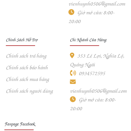
nghiệm dịch vụ của 95
vienhuynh0506@gmail.com
Store.
Giờ mở cửa: 8:00-
20:00
Chính Sách Hỗ Trợ
Chi Nhánh Cửa Hàng
Chính sách trả hàng
353 Lê Lợi, Nghĩa Lộ,
Quảng Ngãi
Chính sách bảo hành
0934572595
Chính sách mua hàng
Chính sách người dùng
vienhuynh0506@gmail.com
Giờ mở cửa: 8:00-
20:00
Fanpage Facebook