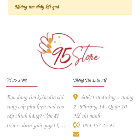
Không tìm thấy kết quả
Về 95 Store
Thông Tin Liên Hệ
Bạn đang tìm kiếm địa chỉ
606/138 đường 3 tháng
cung cấp phụ kiện nail cao
2 . Phường 14 . Quận 10 .
cấp chính hãng? Vấn đề
Hồ chí minh
trên sẽ được giải quyết khi
093 457 25 95
khách hàng ghé và trải