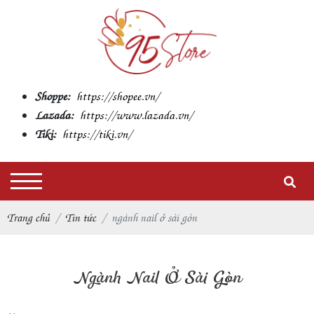
Shoppe:
https://shopee.vn/
Lazada:
https://www.lazada.vn/
Tiki:
https://tiki.vn/
Trang chủ
Tin tức
ngành nail ở sài gòn
Ngành Nail Ở Sài Gòn