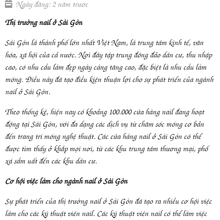
Ngày đăng: 2 năm trước
Thị trường nail ở Sài Gòn
Sài Gòn là thành phố lớn nhất Việt Nam, là trung tâm kinh tế, văn
hóa, xã hội của cả nước. Nơi đây tập trung đông đảo dân cư, thu nhập
cao, có nhu cầu làm đẹp ngày càng tăng cao, đặc biệt là nhu cầu làm
móng. Điều này đã tạo điều kiện thuận lợi cho sự phát triển của ngành
nail ở Sài Gòn.
Theo thống kê, hiện nay có khoảng 100.000 cửa hàng nail đang hoạt
động tại Sài Gòn, với đa dạng các dịch vụ từ chăm sóc móng cơ bản
đến trang trí móng nghệ thuật. Các cửa hàng nail ở Sài Gòn có thể
được tìm thấy ở khắp mọi nơi, từ các khu trung tâm thương mại, phố
xá sầm uất đến các khu dân cư.
Cơ hội việc làm cho ngành nail ở Sài Gòn
Sự phát triển của thị trường nail ở Sài Gòn đã tạo ra nhiều cơ hội việc
làm cho các kỹ thuật viên nail. Các kỹ thuật viên nail có thể làm việc