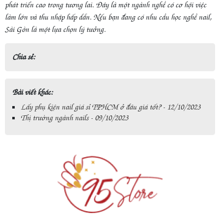
phát triển cao trong tương lai. Đây là một ngành nghề có cơ hội việc
làm lớn và thu nhập hấp dẫn. Nếu bạn đang có nhu cầu học nghề nail,
Sài Gòn là một lựa chọn lý tưởng.
Chia sẻ:
Bài viết khác:
Lấy phụ kiện nail giá sỉ TPHCM ở đâu giá tốt? - 12/10/2023
Thị trường ngành nails - 09/10/2023