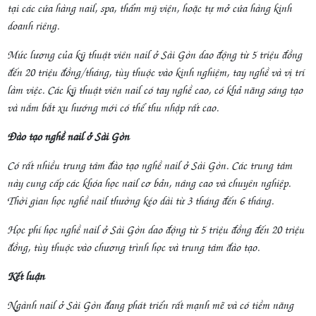
tại các cửa hàng nail, spa, thẩm mỹ viện, hoặc tự mở cửa hàng kinh
doanh riêng.
Mức lương của kỹ thuật viên nail ở Sài Gòn dao động từ 5 triệu đồng
đến 20 triệu đồng/tháng, tùy thuộc vào kinh nghiệm, tay nghề và vị trí
làm việc. Các kỹ thuật viên nail có tay nghề cao, có khả năng sáng tạo
và nắm bắt xu hướng mới có thể thu nhập rất cao.
Đào tạo nghề nail ở Sài Gòn
Có rất nhiều trung tâm đào tạo nghề nail ở Sài Gòn. Các trung tâm
này cung cấp các khóa học nail cơ bản, nâng cao và chuyên nghiệp.
Thời gian học nghề nail thường kéo dài từ 3 tháng đến 6 tháng.
Học phí học nghề nail ở Sài Gòn dao động từ 5 triệu đồng đến 20 triệu
đồng, tùy thuộc vào chương trình học và trung tâm đào tạo.
Kết luận
Ngành nail ở Sài Gòn đang phát triển rất mạnh mẽ và có tiềm năng