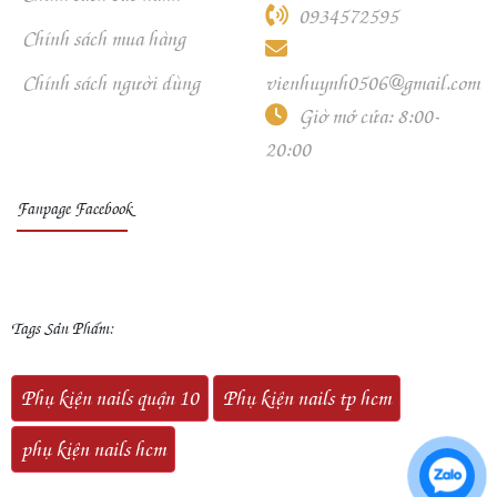
0934572595
Chính sách mua hàng
Chính sách người dùng
vienhuynh0506@gmail.com
Giờ mở cửa: 8:00-
20:00
Fanpage Facebook
Tags Sản Phẩm:
Phụ kiện nails quận 10
Phụ kiện nails tp hcm
phụ kiện nails hcm