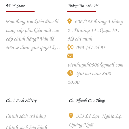
Về 95 Store
Thông Tin Liên Hệ
Bạn đang tìm kiếm địa chỉ
606/138 đường 3 tháng
cung cấp phụ kiện nail cao
2 . Phường 14 . Quận 10 .
cấp chính hãng? Vấn đề
Hồ chí minh
trên sẽ được giải quyết khi
093 457 25 95
khách hàng ghé và trải
nghiệm dịch vụ của 95
vienhuynh0506@gmail.com
Store.
Giờ mở cửa: 8:00-
20:00
Chính Sách Hỗ Trợ
Chi Nhánh Cửa Hàng
Chính sách trả hàng
353 Lê Lợi, Nghĩa Lộ,
Quảng Ngãi
Chính sách bảo hành