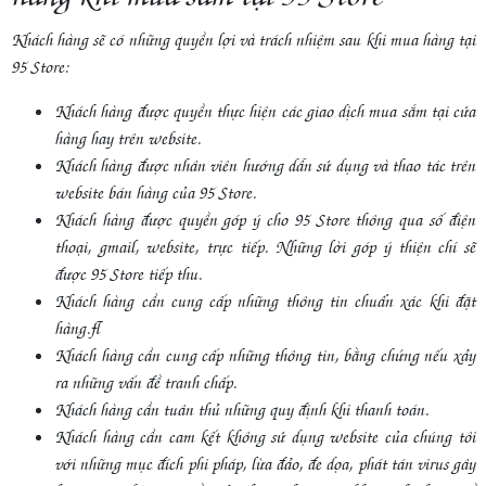
Khách hàng sẽ có những quyền lợi và trách nhiệm sau khi mua hàng tại
95 Store:
Khách hàng được quyền thực hiện các giao dịch mua sắm tại cửa
hàng hay trên website.
Khách hàng được nhân viên hướng dẫn sử dụng và thao tác trên
website bán hàng của 95 Store.
Khách hàng được quyền góp ý cho 95 Store thông qua số điện
thoại, gmail, website, trực tiếp. Những lời góp ý thiện chí sẽ
được 95 Store tiếp thu.
Khách hàng cần cung cấp những thông tin chuẩn xác khi đặt
hàng.
Khách hàng cần cung cấp những thông tin, bằng chứng nếu xảy
ra những vấn đề tranh chấp.
Khách hàng cần tuân thủ những quy định khi thanh toán.
Khách hàng cần cam kết không sử dụng website của chúng tôi
với những mục đích phi pháp, lừa đảo, đe dọa, phát tán virus gây