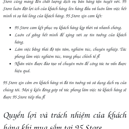
Store cũng mang đến chất lượng dịch vụ bán hàng tận tuyệt vời. 95
Store luôn đặt lợi ích của khách hàng lên hàng đầu và luôn làm việc hết
mình vì sự hài lòng của khách hàng. 95 Store xin cam kết:
95 Store cam kết phục vụ khách hàng kịp thời và nhanh chóng.
Luôn cố gắng hết mình để xứng với sự tin tưởng của khách
hàng.
Làm việc bằng thái độ tận tâm, nghiêm túc, chuyên nghiệp. Tác
phong làm việc nghiêm túc, trang phục chỉnh tề.
Nhân viên được đào tạo về chuyên môn để công tác tư vấn được
hiệu quả.
95 Store xin cảm ơn khách hàng vì đã tin tưởng và sử dụng dịch vụ của
chúng tôi. Mọi ý kiến đóng góp về tác phong làm việc từ khách hàng sẽ
được 95 Store tiếp thu.
Quyền lợi và trách nhiệm của khách
hàng khi mua sắm tại 95 Store