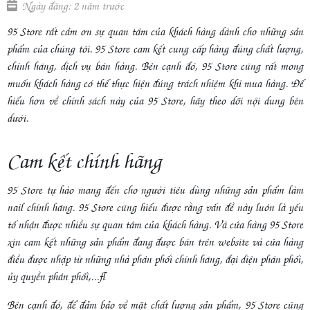
Ngày đăng: 2 năm trước
95 Store rất cảm ơn sự quan tâm của khách hàng dành cho những sản
phẩm của chúng tôi. 95 Store cam kết cung cấp hàng đúng chất lượng,
chính hãng, dịch vụ bán hàng. Bên cạnh đó, 95 Store cũng rất mong
muốn khách hàng có thể thực hiện đúng trách nhiệm khi mua hàng. Để
hiểu hơn về chính sách này của 95 Store, hãy theo dõi nội dung bên
dưới.
Cam kết chính hãng
95 Store tự hào mang đến cho người tiêu dùng những sản phẩm làm
nail chính hãng. 95 Store cũng hiểu được rằng vấn đề này luôn là yếu
tố nhận được nhiều sự quan tâm của khách hàng. Và cửa hàng 95 Store
xin cam kết những sản phẩm đang được bán trên website và cửa hàng
điều được nhập từ những nhà phân phối chính hãng, đại diện phân phối,
ủy quyền phân phối,...
Bên cạnh đó, để đảm bảo về mặt chất lượng sản phẩm, 95 Store cũng