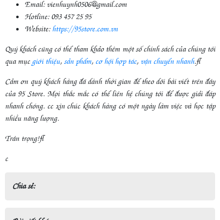
Email: vienhuynh0506@gmail.com
Hotline: 093 457 25 95
Website:
https://95store.com.vn
Quý khách cũng có thể tham khảo thêm một số chính sách của chúng tôi
qua mục
giới thiệu
,
sản phẩm
,
cơ hội hợp tác
,
vận chuyển nhanh
.
Cảm ơn quý khách hàng đã dành thời gian để theo dõi bài viết trên đây
của 95 Store. Mọi thắc mắc có thể liên hệ chúng tôi để được giải đáp
nhanh chóng. cc xin chúc khách hàng có một ngày làm việc và học tập
nhiều năng lượng.
Trân trọng!
c
Chia sẻ: