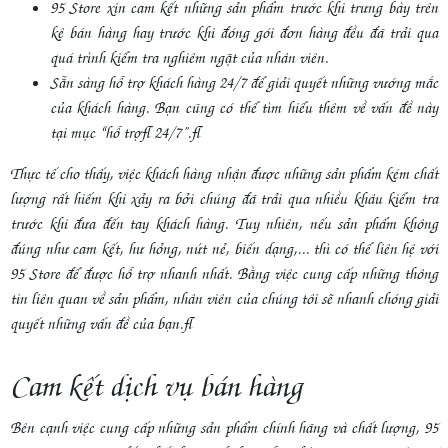
95 Store xin cam kết những sản phẩm trước khi trưng bày trên
kệ bán hàng hay trước khi đóng gói đơn hàng đều đã trải qua
quá trình kiểm tra nghiêm ngặt của nhân viên.
Sẵn sàng hỗ trợ khách hàng 24/7 để giải quyết những vướng mắc
của khách hàng. Bạn cũng có thể tìm hiểu thêm về vấn đề này
tại mục “hỗ trợ 24/7”.
Thực tế cho thấy, việc khách hàng nhận được những sản phẩm kém chất
lượng rất hiếm khi xảy ra bởi chúng đã trải qua nhiều khâu kiểm tra
trước khi đưa đến tay khách hàng. Tuy nhiên, nếu sản phẩm không
đúng như cam kết, hư hỏng, nứt nẻ, biến dạng,... thì có thể liên hệ với
95 Store để được hỗ trợ nhanh nhất. Bằng việc cung cấp những thông
tin liên quan về sản phẩm, nhân viên của chúng tôi sẽ nhanh chóng giải
quyết những vấn đề của bạn.
Cam kết dịch vụ bán hàng
Bên cạnh việc cung cấp những sản phẩm chính hãng và chất lượng, 95