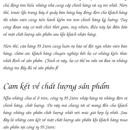
chủ động tìm hiểu những nhà cung cấp chính hãng và uy tín nhất. Hơn
thế, trước khi trưng bày ở quầy bán hàng hay đóng đơn cho khách hàng
thì nhân viên cũng tiến hành kiểm tra tem chính hãng kỹ lưỡng. Tuy
công đoạn này có mất chút thời gian, tuy nhiên, điều này lại đảm bảo
về mặt chất lượng sản phẩm sau khi khách nhận hàng.
Hơn thế, cửa hàng 95 Store cũng luôn tự hào về đội ngũ nhân viên bán
hàng, chăm sóc khách hàng chuyên nghiệp bởi họ có những kiến thức
nhất định về sản phẩm. Chính vì vậy, họ có thể tư vấn và đưa ra những
thông tin đầy đủ về sản phẩm.
Cam kết về chất lượng sản phẩm
Như những chia sẻ ở trên, công ty 95 Store nhập hàng từ những đơn vị
chính hãng, chất lượng. Do vậy mà chúng tôi sẽ mang đến cho khách
hàng những sản phẩm chất lượng nhất với mức giá hợp lý nhất. Sau
đây là những cam kết về mặt chất lượng sản phẩm khi khách hàng mua
sản phẩm tại công ty 95 Store: