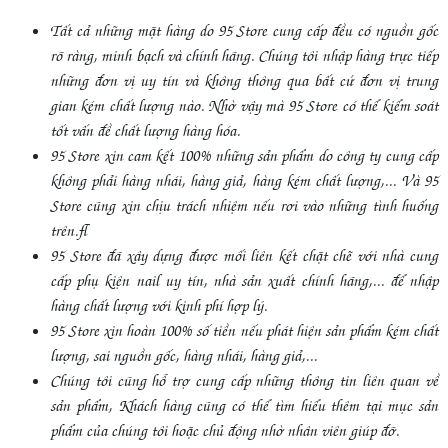
Tất cả những mặt hàng do 95 Store cung cấp đều có nguồn gốc
rõ ràng, minh bạch và chính hãng. Chúng tôi nhập hàng trực tiếp
những đơn vị uy tín và không thông qua bất cứ đơn vị trung
gian kém chất lượng nào. Nhờ vậy mà 95 Store có thể kiểm soát
tốt vấn đề chất lượng hàng hóa.
95 Store xin cam kết 100% những sản phẩm do công ty cung cấp
không phải hàng nhái, hàng giả, hàng kém chất lượng,... Và 95
Store cũng xin chịu trách nhiệm nếu rơi vào những tình huống
trên.
95 Store đã xây dựng được mối liên kết chặt chẽ với nhà cung
cấp phụ kiện nail uy tín, nhà sản xuất chính hãng,... để nhập
hàng chất lượng với kinh phí hợp lý.
95 Store xin hoàn 100% số tiền nếu phát hiện sản phẩm kém chất
lượng, sai nguồn gốc, hàng nhái, hàng giả,...
Chúng tôi cũng hỗ trợ cung cấp những thông tin liên quan về
sản phẩm, Khách hàng cũng có thể tìm hiểu thêm tại mục sản
phẩm của chúng tôi hoặc chủ động nhờ nhân viên giúp đỡ.