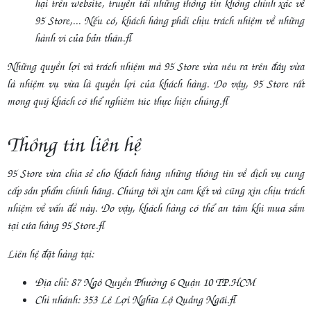
hại trên website, truyền tải những thông tin không chính xác về
95 Store,... Nếu có, khách hàng phải chịu trách nhiệm về những
hành vi của bản thân.
Những quyền lợi và trách nhiệm mà 95 Store vừa nêu ra trên đây vừa
là nhiệm vụ vừa là quyền lợi của khách hàng. Do vậy, 95 Store rất
mong quý khách có thể nghiêm túc thực hiện chúng.
Thông tin liên hệ
95 Store vừa chia sẻ cho khách hàng những thông tin về dịch vụ cung
cấp sản phẩm chính hãng. Chúng tôi xin cam kết và cũng xin chịu trách
nhiệm về vấn đề này. Do vậy, khách hàng có thể an tâm khi mua sắm
tại cửa hàng 95 Store.
Liên hệ đặt hàng tại:
Địa chỉ: 87 Ngô Quyền Phường 6 Quận 10 TP.HCM
Chi nhánh: 353 Lê Lợi Nghĩa Lộ Quảng Ngãi.