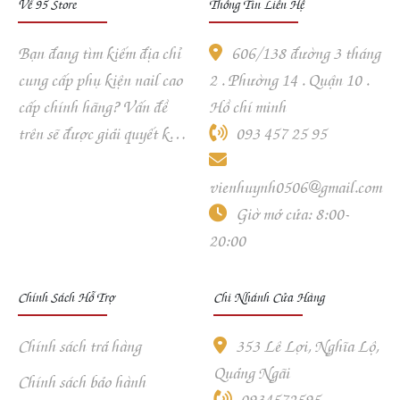
Về 95 Store
Thông Tin Liên Hệ
Bạn đang tìm kiếm địa chỉ
606/138 đường 3 tháng
cung cấp phụ kiện nail cao
2 . Phường 14 . Quận 10 .
cấp chính hãng? Vấn đề
Hồ chí minh
trên sẽ được giải quyết khi
093 457 25 95
khách hàng ghé và trải
nghiệm dịch vụ của 95
vienhuynh0506@gmail.com
Store.
Giờ mở cửa: 8:00-
20:00
Chính Sách Hỗ Trợ
Chi Nhánh Cửa Hàng
Chính sách trả hàng
353 Lê Lợi, Nghĩa Lộ,
Quảng Ngãi
Chính sách bảo hành
0934572595